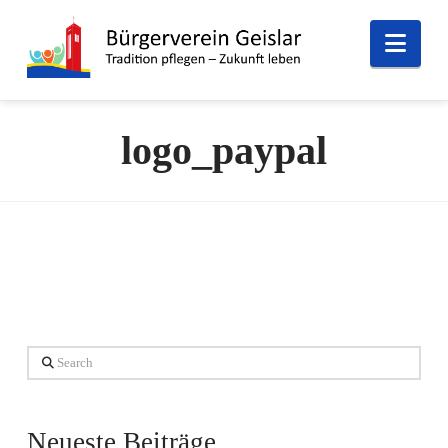
Nav
logo_paypal
Search
Neueste Beiträge