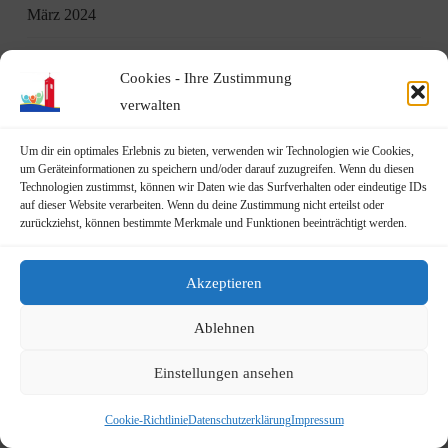
März 2024
Save the Date: Jahreshauptversammlung am 21.03.2024
14.
Cookies - Ihre Zustimmung
März 2024
verwalten
Online-Anmeldung für den Haus-Trödelmarkt 2024 ab sofort
Um dir ein optimales Erlebnis zu bieten, verwenden wir Technologien wie Cookies,
möglich
1. März 2024
um Geräteinformationen zu speichern und/oder darauf zuzugreifen. Wenn du diesen
Technologien zustimmst, können wir Daten wie das Surfverhalten oder eindeutige IDs
DRK Blutspende am Freitag, den 01.03.2024 in Beuel
auf dieser Website verarbeiten. Wenn du deine Zustimmung nicht erteilst oder
(Brückenforum)
21. Februar 2024
zurückziehst, können bestimmte Merkmale und Funktionen beeinträchtigt werden.
Gemeinschaftliches Engagement für ein sauberes Geislar
17.
Akzeptieren
Februar 2024
Ablehnen
Gewinnspiel – Tribünen-Tickets die Schull- und Veedelszöch
in Köln zu gewinnen!
2. Februar 2024
Einstellungen ansehen
Geislarer Frühjahrsputz am 17.02.2024 – 10:00Uhr
1. Februar
Cookie-Richtlinie
Datenschutzerklärung
Impressum
2024