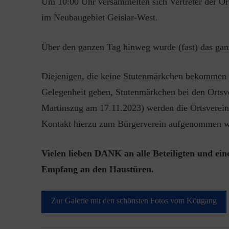
Um 10:00 Uhr versammelten sich Vertreter der Ort
im Neubaugebiet Geislar-West.
Über den ganzen Tag hinweg wurde (fast) das gan
Diejenigen, die keine Stutenmärkchen bekommen 
Gelegenheit geben, Stutenmärkchen bei den Ortsv
Martinszug am 17.11.2023) werden die Ortsverein
Kontakt hierzu zum Bürgerverein aufgenommen w
Vielen lieben DANK an alle Beteiligten und ei
Empfang an den Haustüren.
Zur Galerie mit den schönsten Fotos vom Köttgang