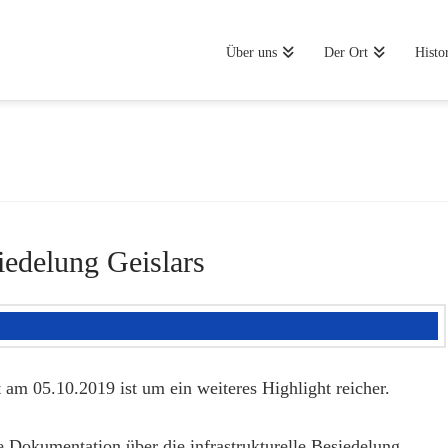
Über uns
Der Ort
Histo
iedelung Geislars
m 05.10.2019 ist um ein weiteres Highlight reicher.
 Dokumentation über die infrastrukturelle Besiedelung