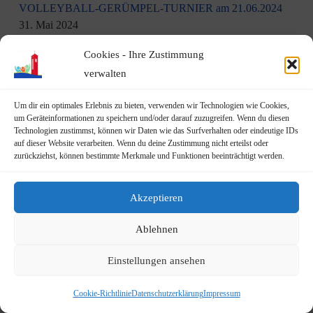
VOLLEYBALL-GERÜMPEL-TURNIER am 21.06.2024
31. Mai 2024
Cookies - Ihre Zustimmung
Familienfest der Feuerwehr am 16.06.2024
16. Mai 2024
verwalten
Maifest des JGV „Gemütlichkeit“ Geislar
6. Mai 2024
Um dir ein optimales Erlebnis zu bieten, verwenden wir Technologien wie Cookies,
um Geräteinformationen zu speichern und/oder darauf zuzugreifen. Wenn du diesen
5-jähriges Jubiläum der Kita Rheindampfer
4. Mai 2024
Technologien zustimmst, können wir Daten wie das Surfverhalten oder eindeutige IDs
auf dieser Website verarbeiten. Wenn du deine Zustimmung nicht erteilst oder
Vereidigter Schiedsmann in Geislar: Ein Vermittler für den
zurückziehst, können bestimmte Merkmale und Funktionen beeinträchtigt werden.
Rechtsfrieden
2. Mai 2024
Akzeptieren
Nachbericht: Aufstellen des Dorfbaums in Geislar
30. April
2024
Ablehnen
Dorfbaum-Aufstellung am Sonntag, den 28.04.2024
26. April
Einstellungen ansehen
2024
Cookie-Richtlinie
Datenschutzerklärung
Impressum
Rückblick & Impressionen vom 3. Haus-Trödelmarkt
22.