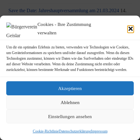
Save the Date: Jahreshauptversammlung am 21.03.2024
14.
März 2024
Cookies - Ihre Zustimmung
Online-Anmeldung für den Haus-Trödelmarkt 2024 ab sofort
verwalten
möglich
1. März 2024
Um dir ein optimales Erlebnis zu bieten, verwenden wir Technologien wie Cookies,
um Geräteinformationen zu speichern und/oder darauf zuzugreifen. Wenn du diesen
DRK Blutspende am Freitag, den 01.03.2024 in Beuel
Technologien zustimmst, können wir Daten wie das Surfverhalten oder eindeutige IDs
(Brückenforum)
21. Februar 2024
auf dieser Website verarbeiten. Wenn du deine Zustimmung nicht erteilst oder
zurückziehst, können bestimmte Merkmale und Funktionen beeinträchtigt werden.
Gemeinschaftliches Engagement für ein sauberes Geislar
17.
Februar 2024
Akzeptieren
Gewinnspiel – Tribünen-Tickets die Schull- und Veedelszöch
Ablehnen
in Köln zu gewinnen!
2. Februar 2024
Einstellungen ansehen
Geislarer Frühjahrsputz am 17.02.2024 – 10:00Uhr
1. Februar
2024
Cookie-Richtlinie
Datenschutzerklärung
Impressum