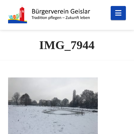
Nav
IMG_7944