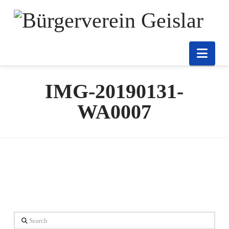
Nav
IMG-20190131-
WA0007
Search