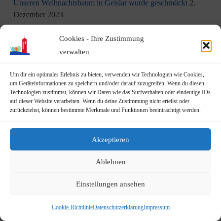
Unseren Weihnachtsbaum in Geislar wurde geschmückt
2.
Dezember 2023
Aktion am 1. Dezember: Kinder schmücken unseren
Cookies - Ihre Zustimmung
Weihnachtsbaum in Geislar
30. November 2023
verwalten
Eindrücke vom Martinszug 2023
18. November 2023
Um dir ein optimales Erlebnis zu bieten, verwenden wir Technologien wie Cookies,
um Geräteinformationen zu speichern und/oder darauf zuzugreifen. Wenn du diesen
Technologien zustimmst, können wir Daten wie das Surfverhalten oder eindeutige IDs
„Hubertusklause“ öffnet (endlich) wieder
12. November 2023
auf dieser Website verarbeiten. Wenn du deine Zustimmung nicht erteilst oder
zurückziehst, können bestimmte Merkmale und Funktionen beeinträchtigt werden.
Malwettbewerb für Kinder
11. November 2023
Neuer Standort der Jugendarbeit „op Jöck“ vom
Akzeptieren
JUgendZEntrum Haus Michael
9. November 2023
Ablehnen
DRK Blutspende am Mittwoch, den 22.11.2023 in Vilich
Einstellungen ansehen
(Haus der Begegnung St. Peter Vilich)
8. November 2023
Cookie-Richtlinie
Datenschutzerklärung
Impressum
Martinszug 2023
3. November 2023