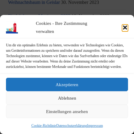
Weihnachtsbaum in Geislar
30. November 2023
Eindrücke vom Martinszug 2023
18. November 2023
Cookies - Ihre Zustimmung
„Hubertusklause“ öffnet (endlich) wieder
12. November 2023
verwalten
Malwettbewerb für Kinder
11. November 2023
Um dir ein optimales Erlebnis zu bieten, verwenden wir Technologien wie Cookies,
um Geräteinformationen zu speichern und/oder darauf zuzugreifen. Wenn du diesen
Technologien zustimmst, können wir Daten wie das Surfverhalten oder eindeutige IDs
Neuer Standort der Jugendarbeit „op Jöck“ vom
auf dieser Website verarbeiten. Wenn du deine Zustimmung nicht erteilst oder
JUgendZEntrum Haus Michael
9. November 2023
zurückziehst, können bestimmte Merkmale und Funktionen beeinträchtigt werden.
DRK Blutspende am Mittwoch, den 22.11.2023 in Vilich
Akzeptieren
(Haus der Begegnung St. Peter Vilich)
8. November 2023
Ablehnen
Martinszug 2023
3. November 2023
Einstellungen ansehen
19.10.2023: Rundgang durch Geislar mit Vertretern der FDP
22. Oktober 2023
Cookie-Richtlinie
Datenschutzerklärung
Impressum
Terminankündigung: Rundgang durch Geislar mit