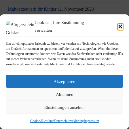
Malwettbewerb für Kinder
11. November 2023
Neuer Standort der Jugendarbeit „op Jöck“ vom
Cookies - Ihre Zustimmung
JUgendZEntrum Haus Michael
9. November 2023
verwalten
DRK Blutspende am Mittwoch, den 22.11.2023 in Vilich
Um dir ein optimales Erlebnis zu bieten, verwenden wir Technologien wie Cookies,
um Geräteinformationen zu speichern und/oder darauf zuzugreifen. Wenn du diesen
(Haus der Begegnung St. Peter Vilich)
8. November 2023
Technologien zustimmst, können wir Daten wie das Surfverhalten oder eindeutige IDs
auf dieser Website verarbeiten. Wenn du deine Zustimmung nicht erteilst oder
Martinszug 2023
3. November 2023
zurückziehst, können bestimmte Merkmale und Funktionen beeinträchtigt werden.
19.10.2023: Rundgang durch Geislar mit Vertretern der FDP
Akzeptieren
22. Oktober 2023
Ablehnen
Terminankündigung: Rundgang durch Geislar mit
Vertreter:innen der FDP (Kreisverband Bonn)
Einstellungen ansehen
am Donnerstag, den 19.10.2023
14. Oktober 2023
Cookie-Richtlinie
Datenschutzerklärung
Impressum
Kita Rheindampfer sucht eine Küchen- bzw. Spülkraft
13.