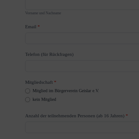
Erste-
Vorname und Nachname
Hilfe-
Schulungen
Email
*
zur
Wiederbelebung
Telefon (für Rückfragen)
Mitgliedschaft
*
Mitglied im Bürgerverein Geislar e.V.
kein Mitglied
Anzahl der teilnehmenden Personen (ab 16 Jahren)
*