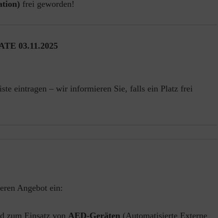
tion)
frei geworden!
TE 03.11.2025
ste eintragen – wir informieren Sie, falls ein Platz frei
eren Angebot ein:
d zum Einsatz von
AED-Geräten
(Automatisierte Externe