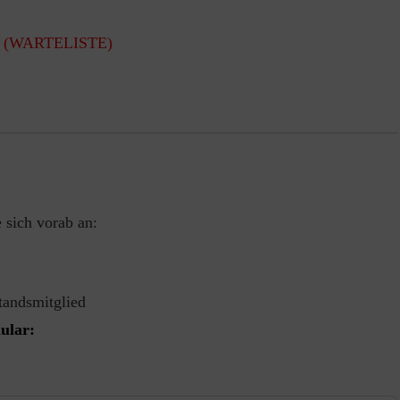
r
r
(WARTELISTE)
 sich vorab an:
tandsmitglied
mular: