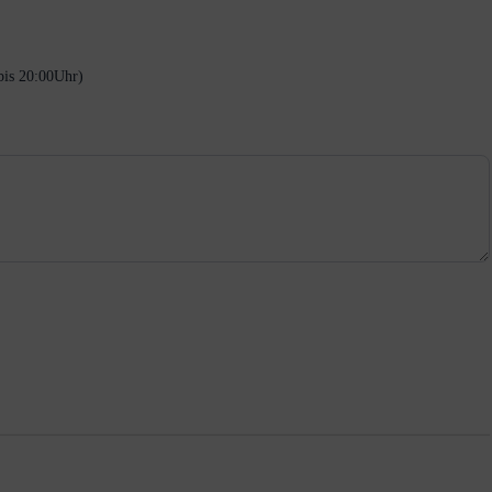
ISTE Schulung #2 am 01.12.2025 um 19:00Uhr (bis 20:00Uhr)