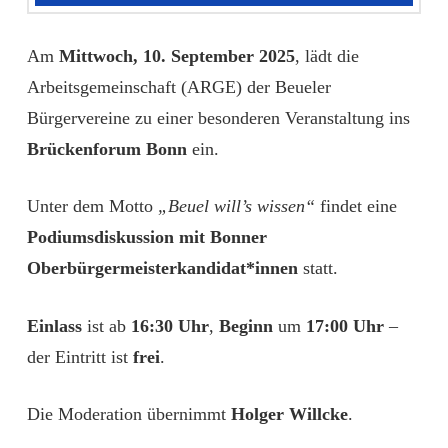
Am
Mittwoch, 10. September 2025
, lädt die
Arbeitsgemeinschaft (ARGE) der Beueler
Bürgervereine zu einer besonderen Veranstaltung ins
Brückenforum Bonn
ein.
Unter dem Motto
„Beuel will’s wissen“
findet eine
Podiumsdiskussion mit Bonner
Oberbürgermeisterkandidat*innen
statt.
Einlass
ist ab
16:30 Uhr
,
Beginn
um
17:00 Uhr
–
der Eintritt ist
frei
.
Die Moderation übernimmt
Holger Willcke
.