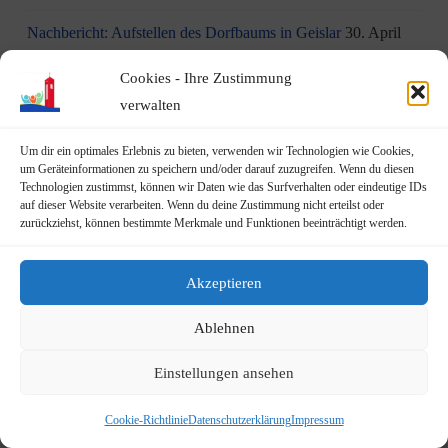
Nachbericht: Aufstellen des Dorfbaums in Geislar
30. April
2024
Cookies - Ihre Zustimmung
Dorfbaum-Aufstellung am Sonntag, den 28.04.2024
26. April
verwalten
2024
Um dir ein optimales Erlebnis zu bieten, verwenden wir Technologien wie Cookies,
um Geräteinformationen zu speichern und/oder darauf zuzugreifen. Wenn du diesen
Rückblick & Impressionen vom 3. Haus-Trödelmarkt
22.
Technologien zustimmst, können wir Daten wie das Surfverhalten oder eindeutige IDs
April 2024
auf dieser Website verarbeiten. Wenn du deine Zustimmung nicht erteilst oder
zurückziehst, können bestimmte Merkmale und Funktionen beeinträchtigt werden.
Über 150 Anmeldungen zum 3. Geislarer Haus-Trödelmarkt
am 21.04.2024 !!!
20. April 2024
Akzeptieren
Kinder-Rallye im Rahmen vom 3. Geislarer Haus-
Ablehnen
Trödelmarkt
19. April 2024
Einstellungen ansehen
Absage des Rahmenprogramms auf dem Dorfplatz aufgrund
widriger Wetterbedingungen
18. April 2024
Cookie-Richtlinie
Datenschutzerklärung
Impressum