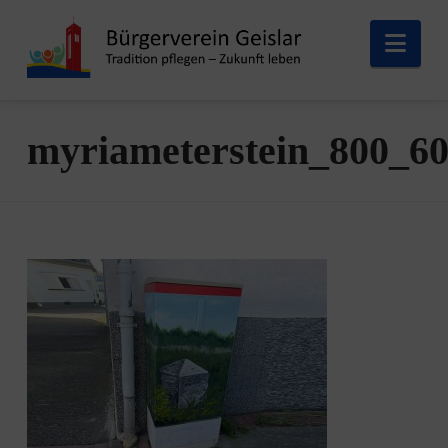
Nav
myriameterstein_800_6