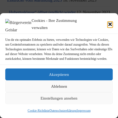
Eindrücke vom Martinszug 2023
18. November 2023
„Hubertusklause“ öffnet (endlich) wieder
12. November 2023
Cookies - Ihre Zustimmung
Malwettbewerb für Kinder
11. November 2023
verwalten
Neuer Standort der Jugendarbeit „op Jöck“ vom
Um dir ein optimales Erlebnis zu bieten, verwenden wir Technologien wie Cookies,
JUgendZEntrum Haus Michael
9. November 2023
um Geräteinformationen zu speichern und/oder darauf zuzugreifen. Wenn du diesen
Technologien zustimmst, können wir Daten wie das Surfverhalten oder eindeutige IDs
auf dieser Website verarbeiten. Wenn du deine Zustimmung nicht erteilst oder
DRK Blutspende am Mittwoch, den 22.11.2023 in Vilich
zurückziehst, können bestimmte Merkmale und Funktionen beeinträchtigt werden.
(Haus der Begegnung St. Peter Vilich)
8. November 2023
Martinszug 2023
3. November 2023
Akzeptieren
19.10.2023: Rundgang durch Geislar mit Vertretern der FDP
Ablehnen
22. Oktober 2023
Einstellungen ansehen
Terminankündigung: Rundgang durch Geislar mit
Vertreter:innen der FDP (Kreisverband Bonn)
Cookie-Richtlinie
Datenschutzerklärung
Impressum
am Donnerstag, den 19.10.2023
14. Oktober 2023