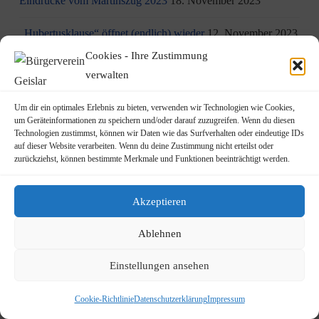
Eindrücke vom Martinszug 2023
18. November 2023
„Hubertusklause“ öffnet (endlich) wieder
12. November 2023
Cookies - Ihre Zustimmung
Malwettbewerb für Kinder
11. November 2023
verwalten
Neuer Standort der Jugendarbeit „op Jöck“ vom
Um dir ein optimales Erlebnis zu bieten, verwenden wir Technologien wie Cookies,
JUgendZEntrum Haus Michael
9. November 2023
um Geräteinformationen zu speichern und/oder darauf zuzugreifen. Wenn du diesen
Technologien zustimmst, können wir Daten wie das Surfverhalten oder eindeutige IDs
auf dieser Website verarbeiten. Wenn du deine Zustimmung nicht erteilst oder
DRK Blutspende am Mittwoch, den 22.11.2023 in Vilich
zurückziehst, können bestimmte Merkmale und Funktionen beeinträchtigt werden.
(Haus der Begegnung St. Peter Vilich)
8. November 2023
Martinszug 2023
3. November 2023
Akzeptieren
19.10.2023: Rundgang durch Geislar mit Vertretern der FDP
Ablehnen
22. Oktober 2023
Einstellungen ansehen
Terminankündigung: Rundgang durch Geislar mit
Vertreter:innen der FDP (Kreisverband Bonn)
Cookie-Richtlinie
Datenschutzerklärung
Impressum
am Donnerstag, den 19.10.2023
14. Oktober 2023