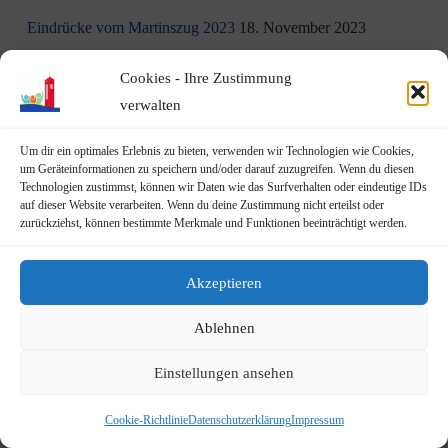
Eindrücke vom Martinszug 2023
18. November 2023
„Hubertusklause“ öffnet (endlich) wieder
12. November 2023
Cookies - Ihre Zustimmung
verwalten
Malwettbewerb für Kinder
11. November 2023
Um dir ein optimales Erlebnis zu bieten, verwenden wir Technologien wie Cookies,
Neuer Standort der Jugendarbeit „op Jöck“ vom
um Geräteinformationen zu speichern und/oder darauf zuzugreifen. Wenn du diesen
Technologien zustimmst, können wir Daten wie das Surfverhalten oder eindeutige IDs
JUgendZEntrum Haus Michael
9. November 2023
auf dieser Website verarbeiten. Wenn du deine Zustimmung nicht erteilst oder
zurückziehst, können bestimmte Merkmale und Funktionen beeinträchtigt werden.
DRK Blutspende am Mittwoch, den 22.11.2023 in Vilich
(Haus der Begegnung St. Peter Vilich)
8. November 2023
Akzeptieren
Martinszug 2023
3. November 2023
Ablehnen
19.10.2023: Rundgang durch Geislar mit Vertretern der FDP
Einstellungen ansehen
22. Oktober 2023
Terminankündigung: Rundgang durch Geislar mit
Cookie-Richtlinie
Datenschutzerklärung
Impressum
Vertreter:innen der FDP (Kreisverband Bonn)