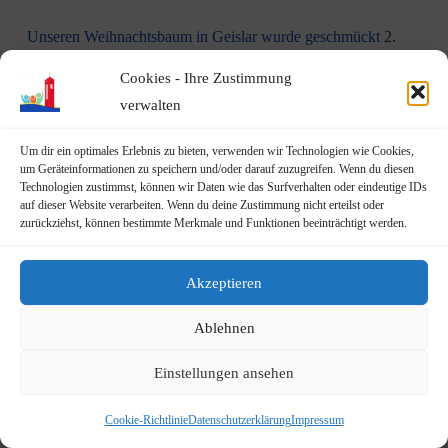
Unseren Weihnachtsbaum in Geislar wurde geschmückt
2.
Dezember 2023
Cookies - Ihre Zustimmung
verwalten
Aktion am 1. Dezember: Kinder schmücken unseren
Weihnachtsbaum in Geislar
30. November 2023
Um dir ein optimales Erlebnis zu bieten, verwenden wir Technologien wie Cookies,
um Geräteinformationen zu speichern und/oder darauf zuzugreifen. Wenn du diesen
Eindrücke vom Martinszug 2023
18. November 2023
Technologien zustimmst, können wir Daten wie das Surfverhalten oder eindeutige IDs
auf dieser Website verarbeiten. Wenn du deine Zustimmung nicht erteilst oder
„Hubertusklause“ öffnet (endlich) wieder
12. November 2023
zurückziehst, können bestimmte Merkmale und Funktionen beeinträchtigt werden.
Malwettbewerb für Kinder
11. November 2023
Akzeptieren
Neuer Standort der Jugendarbeit „op Jöck“ vom
Ablehnen
JUgendZEntrum Haus Michael
9. November 2023
Einstellungen ansehen
DRK Blutspende am Mittwoch, den 22.11.2023 in Vilich
(Haus der Begegnung St. Peter Vilich)
8. November 2023
Cookie-Richtlinie
Datenschutzerklärung
Impressum