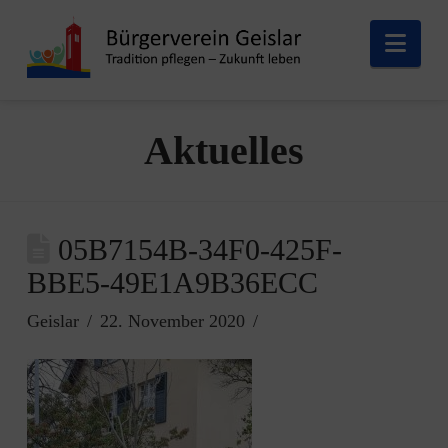
Nav
Aktuelles
05B7154B-34F0-425F-
BBE5-49E1A9B36ECC
Geislar
22. November 2020