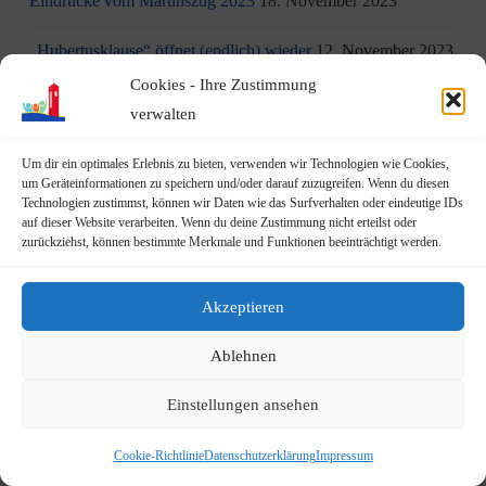
Eindrücke vom Martinszug 2023
18. November 2023
„Hubertusklause“ öffnet (endlich) wieder
12. November 2023
Cookies - Ihre Zustimmung
Malwettbewerb für Kinder
11. November 2023
verwalten
Neuer Standort der Jugendarbeit „op Jöck“ vom
Um dir ein optimales Erlebnis zu bieten, verwenden wir Technologien wie Cookies,
JUgendZEntrum Haus Michael
9. November 2023
um Geräteinformationen zu speichern und/oder darauf zuzugreifen. Wenn du diesen
Technologien zustimmst, können wir Daten wie das Surfverhalten oder eindeutige IDs
auf dieser Website verarbeiten. Wenn du deine Zustimmung nicht erteilst oder
DRK Blutspende am Mittwoch, den 22.11.2023 in Vilich
zurückziehst, können bestimmte Merkmale und Funktionen beeinträchtigt werden.
(Haus der Begegnung St. Peter Vilich)
8. November 2023
Martinszug 2023
3. November 2023
Akzeptieren
19.10.2023: Rundgang durch Geislar mit Vertretern der FDP
Ablehnen
22. Oktober 2023
Einstellungen ansehen
Terminankündigung: Rundgang durch Geislar mit
Vertreter:innen der FDP (Kreisverband Bonn)
Cookie-Richtlinie
Datenschutzerklärung
Impressum
am Donnerstag, den 19.10.2023
14. Oktober 2023