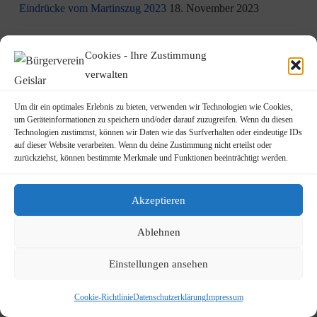
Eindrücke vom Martinszug 2023
18. November 2023
„Hubertusklause“ öffnet (endlich) wieder
12. November 2023
Cookies - Ihre Zustimmung
Malwettbewerb für Kinder
11. November 2023
verwalten
Neuer Standort der Jugendarbeit „op Jöck“ vom
Um dir ein optimales Erlebnis zu bieten, verwenden wir Technologien wie Cookies,
um Geräteinformationen zu speichern und/oder darauf zuzugreifen. Wenn du diesen
JUgendZEntrum Haus Michael
9. November 2023
Technologien zustimmst, können wir Daten wie das Surfverhalten oder eindeutige IDs
auf dieser Website verarbeiten. Wenn du deine Zustimmung nicht erteilst oder
DRK Blutspende am Mittwoch, den 22.11.2023 in Vilich
zurückziehst, können bestimmte Merkmale und Funktionen beeinträchtigt werden.
(Haus der Begegnung St. Peter Vilich)
8. November 2023
Akzeptieren
Martinszug 2023
3. November 2023
Ablehnen
19.10.2023: Rundgang durch Geislar mit Vertretern der FDP
22. Oktober 2023
Einstellungen ansehen
Terminankündigung: Rundgang durch Geislar mit
Cookie-Richtlinie
Datenschutzerklärung
Impressum
Vertreter:innen der FDP (Kreisverband Bonn)