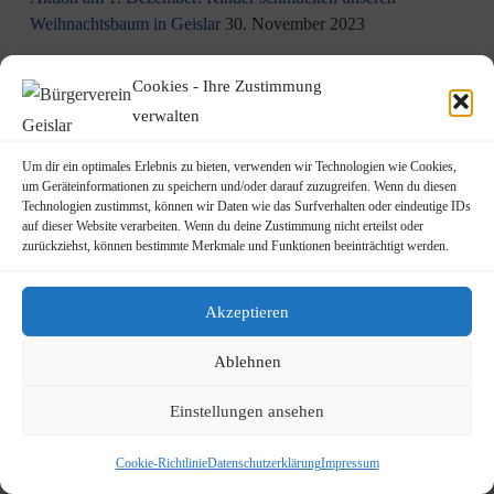
Weihnachtsbaum in Geislar
30. November 2023
Eindrücke vom Martinszug 2023
18. November 2023
Cookies - Ihre Zustimmung
verwalten
„Hubertusklause“ öffnet (endlich) wieder
12. November 2023
Um dir ein optimales Erlebnis zu bieten, verwenden wir Technologien wie Cookies,
Malwettbewerb für Kinder
11. November 2023
um Geräteinformationen zu speichern und/oder darauf zuzugreifen. Wenn du diesen
Technologien zustimmst, können wir Daten wie das Surfverhalten oder eindeutige IDs
Neuer Standort der Jugendarbeit „op Jöck“ vom
auf dieser Website verarbeiten. Wenn du deine Zustimmung nicht erteilst oder
zurückziehst, können bestimmte Merkmale und Funktionen beeinträchtigt werden.
JUgendZEntrum Haus Michael
9. November 2023
DRK Blutspende am Mittwoch, den 22.11.2023 in Vilich
Akzeptieren
(Haus der Begegnung St. Peter Vilich)
8. November 2023
Ablehnen
Martinszug 2023
3. November 2023
Einstellungen ansehen
19.10.2023: Rundgang durch Geislar mit Vertretern der FDP
22. Oktober 2023
Cookie-Richtlinie
Datenschutzerklärung
Impressum