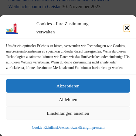
Weihnachtsbaum in Geislar
30. November 2023
Eindrücke vom Martinszug 2023
18. November 2023
Cookies - Ihre Zustimmung
verwalten
„Hubertusklause“ öffnet (endlich) wieder
12. November 2023
Um dir ein optimales Erlebnis zu bieten, verwenden wir Technologien wie Cookies,
Malwettbewerb für Kinder
11. November 2023
um Geräteinformationen zu speichern und/oder darauf zuzugreifen. Wenn du diesen
Technologien zustimmst, können wir Daten wie das Surfverhalten oder eindeutige IDs
Neuer Standort der Jugendarbeit „op Jöck“ vom
auf dieser Website verarbeiten. Wenn du deine Zustimmung nicht erteilst oder
zurückziehst, können bestimmte Merkmale und Funktionen beeinträchtigt werden.
JUgendZEntrum Haus Michael
9. November 2023
DRK Blutspende am Mittwoch, den 22.11.2023 in Vilich
Akzeptieren
(Haus der Begegnung St. Peter Vilich)
8. November 2023
Ablehnen
Martinszug 2023
3. November 2023
Einstellungen ansehen
19.10.2023: Rundgang durch Geislar mit Vertretern der FDP
22. Oktober 2023
Cookie-Richtlinie
Datenschutzerklärung
Impressum