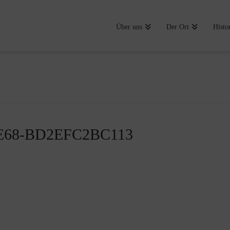
Über uns
Der Ort
Histo
E68-BD2EFC2BC113