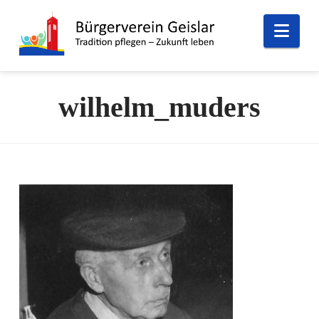
Nav
wilhelm_muders