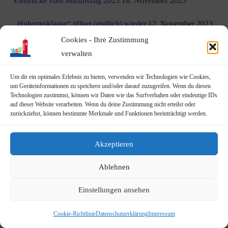
Eindrücke vom Martinszug 2023
18. November 2023
„Hubertusklause“ öffnet (endlich) wieder
12. November 2023
Cookies - Ihre Zustimmung
Malwettbewerb für Kinder
11. November 2023
verwalten
Neuer Standort der Jugendarbeit „op Jöck“ vom
Um dir ein optimales Erlebnis zu bieten, verwenden wir Technologien wie Cookies,
JUgendZEntrum Haus Michael
9. November 2023
um Geräteinformationen zu speichern und/oder darauf zuzugreifen. Wenn du diesen
Technologien zustimmst, können wir Daten wie das Surfverhalten oder eindeutige IDs
auf dieser Website verarbeiten. Wenn du deine Zustimmung nicht erteilst oder
DRK Blutspende am Mittwoch, den 22.11.2023 in Vilich
zurückziehst, können bestimmte Merkmale und Funktionen beeinträchtigt werden.
(Haus der Begegnung St. Peter Vilich)
8. November 2023
Martinszug 2023
3. November 2023
Akzeptieren
19.10.2023: Rundgang durch Geislar mit Vertretern der FDP
Ablehnen
22. Oktober 2023
Einstellungen ansehen
Terminankündigung: Rundgang durch Geislar mit
Vertreter:innen der FDP (Kreisverband Bonn)
Cookie-Richtlinie
Datenschutzerklärung
Impressum
am Donnerstag, den 19.10.2023
14. Oktober 2023