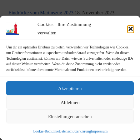
Eindrücke vom Martinszug 2023
18. November 2023
Cookies - Ihre Zustimmung
„Hubertusklause“ öffnet (endlich) wieder
12. November 2023
verwalten
Malwettbewerb für Kinder
11. November 2023
Um dir ein optimales Erlebnis zu bieten, verwenden wir Technologien wie Cookies,
um Geräteinformationen zu speichern und/oder darauf zuzugreifen. Wenn du diesen
Neuer Standort der Jugendarbeit „op Jöck“ vom
Technologien zustimmst, können wir Daten wie das Surfverhalten oder eindeutige IDs
JUgendZEntrum Haus Michael
9. November 2023
auf dieser Website verarbeiten. Wenn du deine Zustimmung nicht erteilst oder
zurückziehst, können bestimmte Merkmale und Funktionen beeinträchtigt werden.
DRK Blutspende am Mittwoch, den 22.11.2023 in Vilich
(Haus der Begegnung St. Peter Vilich)
8. November 2023
Akzeptieren
Martinszug 2023
3. November 2023
Ablehnen
19.10.2023: Rundgang durch Geislar mit Vertretern der FDP
Einstellungen ansehen
22. Oktober 2023
Cookie-Richtlinie
Datenschutzerklärung
Impressum
Terminankündigung: Rundgang durch Geislar mit