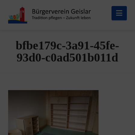
Nav
bfbe179c-3a91-45fe-
93d0-c0ad501b011d