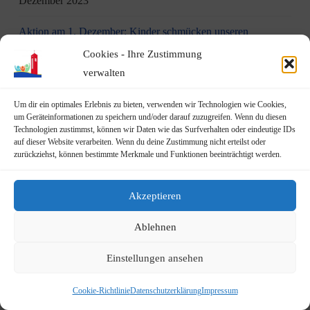
Dezember 2023
Aktion am 1. Dezember: Kinder schmücken unseren
Weihnachtsbaum in Geislar
30. November 2023
Cookies - Ihre Zustimmung
verwalten
Eindrücke vom Martinszug 2023
18. November 2023
Um dir ein optimales Erlebnis zu bieten, verwenden wir Technologien wie Cookies,
„Hubertusklause“ öffnet (endlich) wieder
12. November 2023
um Geräteinformationen zu speichern und/oder darauf zuzugreifen. Wenn du diesen
Technologien zustimmst, können wir Daten wie das Surfverhalten oder eindeutige IDs
auf dieser Website verarbeiten. Wenn du deine Zustimmung nicht erteilst oder
Malwettbewerb für Kinder
11. November 2023
zurückziehst, können bestimmte Merkmale und Funktionen beeinträchtigt werden.
Neuer Standort der Jugendarbeit „op Jöck“ vom
JUgendZEntrum Haus Michael
9. November 2023
Akzeptieren
DRK Blutspende am Mittwoch, den 22.11.2023 in Vilich
Ablehnen
(Haus der Begegnung St. Peter Vilich)
8. November 2023
Einstellungen ansehen
Martinszug 2023
3. November 2023
Cookie-Richtlinie
Datenschutzerklärung
Impressum
19.10.2023: Rundgang durch Geislar mit Vertretern der FDP