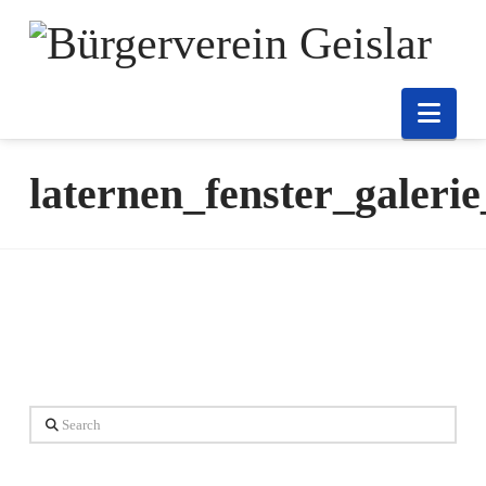
Nav
laternen_fenster_galer
Search