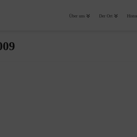
Über uns
Der Ort
Histo
009