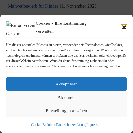
Malwettbewerb für Kinder
11. November 2023
Neuer Standort der Jugendarbeit „op Jöck“ vom
Cookies - Ihre Zustimmung
JUgendZEntrum Haus Michael
9. November 2023
verwalten
DRK Blutspende am Mittwoch, den 22.11.2023 in Vilich
Um dir ein optimales Erlebnis zu bieten, verwenden wir Technologien wie Cookies,
(Haus der Begegnung St. Peter Vilich)
8. November 2023
um Geräteinformationen zu speichern und/oder darauf zuzugreifen. Wenn du diesen
Technologien zustimmst, können wir Daten wie das Surfverhalten oder eindeutige IDs
Martinszug 2023
3. November 2023
auf dieser Website verarbeiten. Wenn du deine Zustimmung nicht erteilst oder
zurückziehst, können bestimmte Merkmale und Funktionen beeinträchtigt werden.
19.10.2023: Rundgang durch Geislar mit Vertretern der FDP
22. Oktober 2023
Akzeptieren
Terminankündigung: Rundgang durch Geislar mit
Ablehnen
Vertreter:innen der FDP (Kreisverband Bonn)
am Donnerstag, den 19.10.2023
14. Oktober 2023
Einstellungen ansehen
Kita Rheindampfer sucht eine Küchen- bzw. Spülkraft
13.
Cookie-Richtlinie
Datenschutzerklärung
Impressum
Oktober 2023