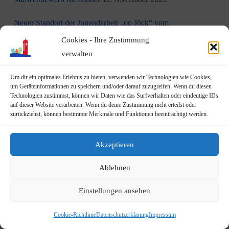
Neuer Standort der Jugendarbeit „op Jöck“ vom
JUgendZEntrum Haus Michael
9. November 2023
Cookies - Ihre Zustimmung
verwalten
DRK Blutspende am Mittwoch, den 22.11.2023 in Vilich
(Haus der Begegnung St. Peter Vilich)
8. November 2023
Um dir ein optimales Erlebnis zu bieten, verwenden wir Technologien wie Cookies,
um Geräteinformationen zu speichern und/oder darauf zuzugreifen. Wenn du diesen
Martinszug 2023
3. November 2023
Technologien zustimmst, können wir Daten wie das Surfverhalten oder eindeutige IDs
auf dieser Website verarbeiten. Wenn du deine Zustimmung nicht erteilst oder
zurückziehst, können bestimmte Merkmale und Funktionen beeinträchtigt werden.
19.10.2023: Rundgang durch Geislar mit Vertretern der FDP
22. Oktober 2023
Akzeptieren
Terminankündigung: Rundgang durch Geislar mit
Vertreter:innen der FDP (Kreisverband Bonn)
Ablehnen
am Donnerstag, den 19.10.2023
14. Oktober 2023
Einstellungen ansehen
Kita Rheindampfer sucht eine Küchen- bzw. Spülkraft
13.
Oktober 2023
Cookie-Richtlinie
Datenschutzerklärung
Impressum