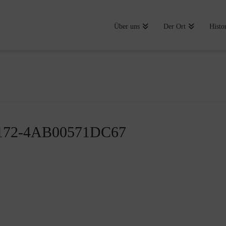
Über uns
Der Ort
Histo
172-4AB00571DC67