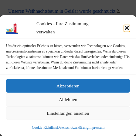
Unseren Weihnachtsbaum in Geislar wurde geschmückt
2.
Dezember 2023
Cookies - Ihre Zustimmung
verwalten
Aktion am 1. Dezember: Kinder schmücken unseren
Weihnachtsbaum in Geislar
30. November 2023
Um dir ein optimales Erlebnis zu bieten, verwenden wir Technologien wie Cookies,
um Geräteinformationen zu speichern und/oder darauf zuzugreifen. Wenn du diesen
Eindrücke vom Martinszug 2023
18. November 2023
Technologien zustimmst, können wir Daten wie das Surfverhalten oder eindeutige IDs
auf dieser Website verarbeiten. Wenn du deine Zustimmung nicht erteilst oder
„Hubertusklause“ öffnet (endlich) wieder
12. November 2023
zurückziehst, können bestimmte Merkmale und Funktionen beeinträchtigt werden.
Malwettbewerb für Kinder
11. November 2023
Akzeptieren
Neuer Standort der Jugendarbeit „op Jöck“ vom
Ablehnen
JUgendZEntrum Haus Michael
9. November 2023
Einstellungen ansehen
DRK Blutspende am Mittwoch, den 22.11.2023 in Vilich
(Haus der Begegnung St. Peter Vilich)
8. November 2023
Cookie-Richtlinie
Datenschutzerklärung
Impressum