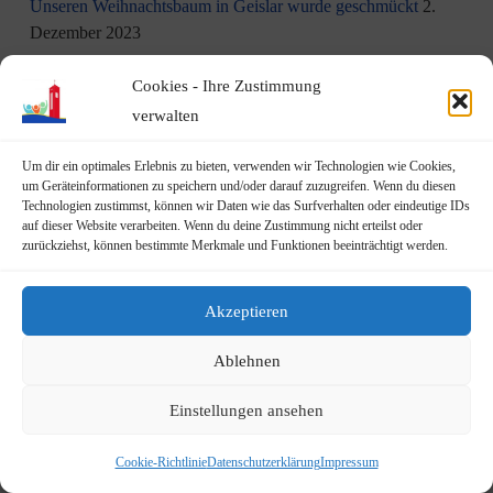
Unseren Weihnachtsbaum in Geislar wurde geschmückt
2.
Dezember 2023
Aktion am 1. Dezember: Kinder schmücken unseren
Cookies - Ihre Zustimmung
Weihnachtsbaum in Geislar
30. November 2023
verwalten
Eindrücke vom Martinszug 2023
18. November 2023
Um dir ein optimales Erlebnis zu bieten, verwenden wir Technologien wie Cookies,
um Geräteinformationen zu speichern und/oder darauf zuzugreifen. Wenn du diesen
Technologien zustimmst, können wir Daten wie das Surfverhalten oder eindeutige IDs
„Hubertusklause“ öffnet (endlich) wieder
12. November 2023
auf dieser Website verarbeiten. Wenn du deine Zustimmung nicht erteilst oder
zurückziehst, können bestimmte Merkmale und Funktionen beeinträchtigt werden.
Malwettbewerb für Kinder
11. November 2023
Neuer Standort der Jugendarbeit „op Jöck“ vom
Akzeptieren
JUgendZEntrum Haus Michael
9. November 2023
Ablehnen
DRK Blutspende am Mittwoch, den 22.11.2023 in Vilich
Einstellungen ansehen
(Haus der Begegnung St. Peter Vilich)
8. November 2023
Cookie-Richtlinie
Datenschutzerklärung
Impressum
Martinszug 2023
3. November 2023