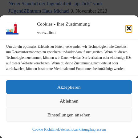
Neuer Standort der Jugendarbeit „op Jöck“ vom
JUgendZEntrum Haus Michael
9. November 2023
Cookies - Ihre Zustimmung
DRK Blutspende am Mittwoch, den 22.11.2023 in Vilich
(Haus der Begegnung St. Peter Vilich)
8. November 2023
verwalten
Martinszug 2023
3. November 2023
Um dir ein optimales Erlebnis zu bieten, verwenden wir Technologien wie Cookies,
um Geräteinformationen zu speichern und/oder darauf zuzugreifen. Wenn du diesen
Technologien zustimmst, können wir Daten wie das Surfverhalten oder eindeutige IDs
19.10.2023: Rundgang durch Geislar mit Vertretern der FDP
auf dieser Website verarbeiten. Wenn du deine Zustimmung nicht erteilst oder
22. Oktober 2023
zurückziehst, können bestimmte Merkmale und Funktionen beeinträchtigt werden.
Terminankündigung: Rundgang durch Geislar mit
Akzeptieren
Vertreter:innen der FDP (Kreisverband Bonn)
am Donnerstag, den 19.10.2023
14. Oktober 2023
Ablehnen
Kita Rheindampfer sucht eine Küchen- bzw. Spülkraft
13.
Einstellungen ansehen
Oktober 2023
Cookie-Richtlinie
Datenschutzerklärung
Impressum
Übergabe der Vereinsfahne des Männergesangsvereins Geislar