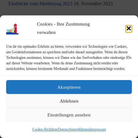
Eindrücke vom Martinszug 2023
18. November 2023
„Hubertusklause“ öffnet (endlich) wieder
12. November 2023
Cookies - Ihre Zustimmung
Malwettbewerb für Kinder
11. November 2023
verwalten
Neuer Standort der Jugendarbeit „op Jöck“ vom
Um dir ein optimales Erlebnis zu bieten, verwenden wir Technologien wie Cookies,
um Geräteinformationen zu speichern und/oder darauf zuzugreifen. Wenn du diesen
JUgendZEntrum Haus Michael
9. November 2023
Technologien zustimmst, können wir Daten wie das Surfverhalten oder eindeutige IDs
auf dieser Website verarbeiten. Wenn du deine Zustimmung nicht erteilst oder
DRK Blutspende am Mittwoch, den 22.11.2023 in Vilich
zurückziehst, können bestimmte Merkmale und Funktionen beeinträchtigt werden.
(Haus der Begegnung St. Peter Vilich)
8. November 2023
Akzeptieren
Martinszug 2023
3. November 2023
Ablehnen
19.10.2023: Rundgang durch Geislar mit Vertretern der FDP
22. Oktober 2023
Einstellungen ansehen
Terminankündigung: Rundgang durch Geislar mit
Cookie-Richtlinie
Datenschutzerklärung
Impressum
Vertreter:innen der FDP (Kreisverband Bonn)