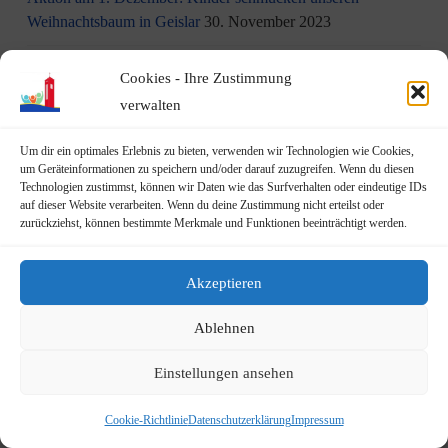
Weihnachtsbaum in Geislar
30. November 2023
Eindrücke vom Martinszug 2023
18. November 2023
Cookies - Ihre Zustimmung
verwalten
„Hubertusklause“ öffnet (endlich) wieder
12. November 2023
Um dir ein optimales Erlebnis zu bieten, verwenden wir Technologien wie Cookies,
Malwettbewerb für Kinder
11. November 2023
um Geräteinformationen zu speichern und/oder darauf zuzugreifen. Wenn du diesen
Technologien zustimmst, können wir Daten wie das Surfverhalten oder eindeutige IDs
Neuer Standort der Jugendarbeit „op Jöck“ vom
auf dieser Website verarbeiten. Wenn du deine Zustimmung nicht erteilst oder
zurückziehst, können bestimmte Merkmale und Funktionen beeinträchtigt werden.
JUgendZEntrum Haus Michael
9. November 2023
DRK Blutspende am Mittwoch, den 22.11.2023 in Vilich
Akzeptieren
(Haus der Begegnung St. Peter Vilich)
8. November 2023
Ablehnen
Martinszug 2023
3. November 2023
Einstellungen ansehen
19.10.2023: Rundgang durch Geislar mit Vertretern der FDP
22. Oktober 2023
Cookie-Richtlinie
Datenschutzerklärung
Impressum