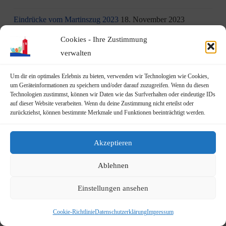
Eindrücke vom Martinszug 2023
18. November 2023
Cookies - Ihre Zustimmung
„Hubertusklause“ öffnet (endlich) wieder
12. November 2023
verwalten
Malwettbewerb für Kinder
11. November 2023
Um dir ein optimales Erlebnis zu bieten, verwenden wir Technologien wie Cookies,
um Geräteinformationen zu speichern und/oder darauf zuzugreifen. Wenn du diesen
Neuer Standort der Jugendarbeit „op Jöck“ vom
Technologien zustimmst, können wir Daten wie das Surfverhalten oder eindeutige IDs
JUgendZEntrum Haus Michael
9. November 2023
auf dieser Website verarbeiten. Wenn du deine Zustimmung nicht erteilst oder
zurückziehst, können bestimmte Merkmale und Funktionen beeinträchtigt werden.
DRK Blutspende am Mittwoch, den 22.11.2023 in Vilich
(Haus der Begegnung St. Peter Vilich)
8. November 2023
Akzeptieren
Martinszug 2023
3. November 2023
Ablehnen
19.10.2023: Rundgang durch Geislar mit Vertretern der FDP
Einstellungen ansehen
22. Oktober 2023
Cookie-Richtlinie
Datenschutzerklärung
Impressum
Terminankündigung: Rundgang durch Geislar mit