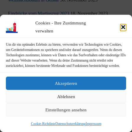
Eindrücke vom Martinszug 2023
18. November 2023
Cookies - Ihre Zustimmung
„Hubertusklause“ öffnet (endlich) wieder
12. November 2023
verwalten
Malwettbewerb für Kinder
11. November 2023
Um dir ein optimales Erlebnis zu bieten, verwenden wir Technologien wie Cookies,
um Geräteinformationen zu speichern und/oder darauf zuzugreifen. Wenn du diesen
Neuer Standort der Jugendarbeit „op Jöck“ vom
Technologien zustimmst, können wir Daten wie das Surfverhalten oder eindeutige IDs
auf dieser Website verarbeiten. Wenn du deine Zustimmung nicht erteilst oder
JUgendZEntrum Haus Michael
9. November 2023
zurückziehst, können bestimmte Merkmale und Funktionen beeinträchtigt werden.
DRK Blutspende am Mittwoch, den 22.11.2023 in Vilich
(Haus der Begegnung St. Peter Vilich)
8. November 2023
Akzeptieren
Martinszug 2023
3. November 2023
Ablehnen
19.10.2023: Rundgang durch Geislar mit Vertretern der FDP
Einstellungen ansehen
22. Oktober 2023
Cookie-Richtlinie
Datenschutzerklärung
Impressum
Terminankündigung: Rundgang durch Geislar mit