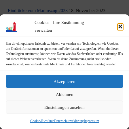
Eindrücke vom Martinszug 2023
18. November 2023
Cookies - Ihre Zustimmung
„Hubertusklause“ öffnet (endlich) wieder
12. November 2023
verwalten
Malwettbewerb für Kinder
11. November 2023
Um dir ein optimales Erlebnis zu bieten, verwenden wir Technologien wie Cookies,
um Geräteinformationen zu speichern und/oder darauf zuzugreifen. Wenn du diesen
Neuer Standort der Jugendarbeit „op Jöck“ vom
Technologien zustimmst, können wir Daten wie das Surfverhalten oder eindeutige IDs
JUgendZEntrum Haus Michael
9. November 2023
auf dieser Website verarbeiten. Wenn du deine Zustimmung nicht erteilst oder
zurückziehst, können bestimmte Merkmale und Funktionen beeinträchtigt werden.
DRK Blutspende am Mittwoch, den 22.11.2023 in Vilich
(Haus der Begegnung St. Peter Vilich)
8. November 2023
Akzeptieren
Martinszug 2023
3. November 2023
Ablehnen
19.10.2023: Rundgang durch Geislar mit Vertretern der FDP
Einstellungen ansehen
22. Oktober 2023
Cookie-Richtlinie
Datenschutzerklärung
Impressum
Terminankündigung: Rundgang durch Geislar mit