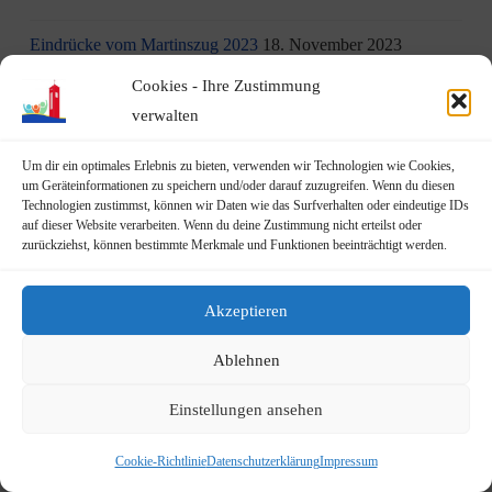
Eindrücke vom Martinszug 2023
18. November 2023
Cookies - Ihre Zustimmung
„Hubertusklause“ öffnet (endlich) wieder
12. November 2023
verwalten
Malwettbewerb für Kinder
11. November 2023
Um dir ein optimales Erlebnis zu bieten, verwenden wir Technologien wie Cookies,
um Geräteinformationen zu speichern und/oder darauf zuzugreifen. Wenn du diesen
Neuer Standort der Jugendarbeit „op Jöck“ vom
Technologien zustimmst, können wir Daten wie das Surfverhalten oder eindeutige IDs
JUgendZEntrum Haus Michael
9. November 2023
auf dieser Website verarbeiten. Wenn du deine Zustimmung nicht erteilst oder
zurückziehst, können bestimmte Merkmale und Funktionen beeinträchtigt werden.
DRK Blutspende am Mittwoch, den 22.11.2023 in Vilich
(Haus der Begegnung St. Peter Vilich)
8. November 2023
Akzeptieren
Martinszug 2023
3. November 2023
Ablehnen
19.10.2023: Rundgang durch Geislar mit Vertretern der FDP
Einstellungen ansehen
22. Oktober 2023
Cookie-Richtlinie
Datenschutzerklärung
Impressum
Terminankündigung: Rundgang durch Geislar mit