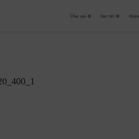
Über uns
Der Ort
Histo
620_400_1