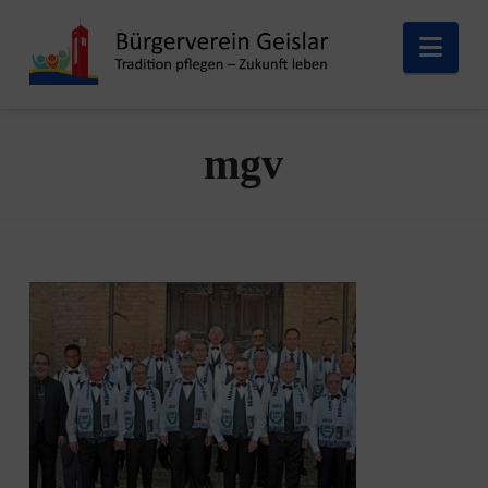
Nav
mgv