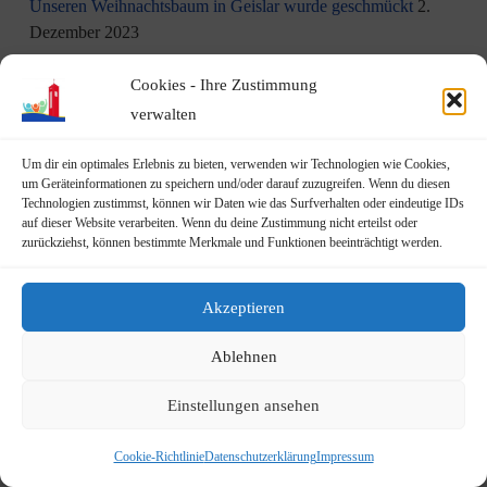
Unseren Weihnachtsbaum in Geislar wurde geschmückt
2.
Dezember 2023
Aktion am 1. Dezember: Kinder schmücken unseren
Cookies - Ihre Zustimmung
Weihnachtsbaum in Geislar
30. November 2023
verwalten
Eindrücke vom Martinszug 2023
18. November 2023
Um dir ein optimales Erlebnis zu bieten, verwenden wir Technologien wie Cookies,
um Geräteinformationen zu speichern und/oder darauf zuzugreifen. Wenn du diesen
Technologien zustimmst, können wir Daten wie das Surfverhalten oder eindeutige IDs
„Hubertusklause“ öffnet (endlich) wieder
12. November 2023
auf dieser Website verarbeiten. Wenn du deine Zustimmung nicht erteilst oder
zurückziehst, können bestimmte Merkmale und Funktionen beeinträchtigt werden.
Malwettbewerb für Kinder
11. November 2023
Neuer Standort der Jugendarbeit „op Jöck“ vom
Akzeptieren
JUgendZEntrum Haus Michael
9. November 2023
Ablehnen
DRK Blutspende am Mittwoch, den 22.11.2023 in Vilich
Einstellungen ansehen
(Haus der Begegnung St. Peter Vilich)
8. November 2023
Cookie-Richtlinie
Datenschutzerklärung
Impressum
Martinszug 2023
3. November 2023