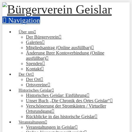
Navigation
Über uns
Der Bürgerverein
Galerien
Mitgliedsantrag (Online ausfüllbar)
Änderung Ihrer Kontoverbindung (Online
ausfüllbar)
Spenden
Kontakt
Der Ort
Der Ort
Ortsvereine
Historisches Geislar
Historisches Geislar: Einführung
Unser Buch „Die Chronik des Ortes Geislar“
Verschönerung der Stromkästen / Virtueller
Ortsrundgang
Rückblicke in das historische Geislar
Veranstaltungen
Veranstaltungen in Geislar