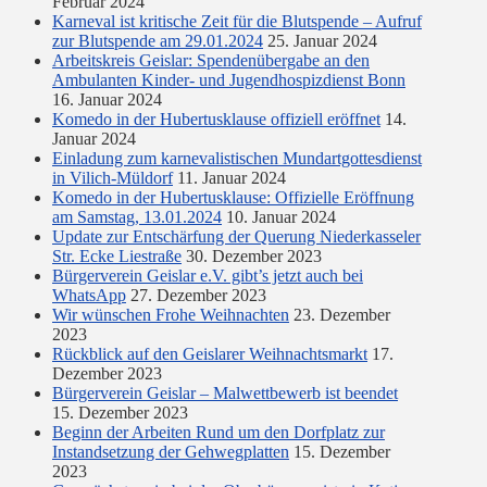
Februar 2024
Karneval ist kritische Zeit für die Blutspende – Aufruf
zur Blutspende am 29.01.2024
25. Januar 2024
Arbeitskreis Geislar: Spendenübergabe an den
Ambulanten Kinder- und Jugendhospizdienst Bonn
16. Januar 2024
Komedo in der Hubertusklause offiziell eröffnet
14.
Januar 2024
Einladung zum karnevalistischen Mundartgottesdienst
in Vilich-Müldorf
11. Januar 2024
Komedo in der Hubertusklause: Offizielle Eröffnung
am Samstag, 13.01.2024
10. Januar 2024
Update zur Entschärfung der Querung Niederkasseler
Str. Ecke Liestraße
30. Dezember 2023
Bürgerverein Geislar e.V. gibt’s jetzt auch bei
WhatsApp
27. Dezember 2023
Wir wünschen Frohe Weihnachten
23. Dezember
2023
Rückblick auf den Geislarer Weihnachtsmarkt
17.
Dezember 2023
Bürgerverein Geislar – Malwettbewerb ist beendet
15. Dezember 2023
Beginn der Arbeiten Rund um den Dorfplatz zur
Instandsetzung der Gehwegplatten
15. Dezember
2023