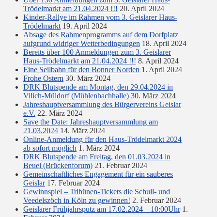
Trödelmarkt am 21.04.2024 !!!
20. April 2024
Kinder-Rallye im Rahmen vom 3. Geislarer Haus-
Trödelmarkt
19. April 2024
Absage des Rahmenprogramms auf dem Dorfplatz
aufgrund widriger Wetterbedingungen
18. April 2024
Bereits über 100 Anmeldungen zum 3. Geislarer
Haus-Trödelmarkt am 21.04.2024 !!!
8. April 2024
Eine Seilbahn für den Bonner Norden
1. April 2024
Frohe Ostern
30. März 2024
DRK Blutspende am Montag, den 29.04.2024 in
Vilich-Müldorf (Mühlenbachhalle)
30. März 2024
Jahreshauptversammlung des Bürgervereins Geislar
e.V.
22. März 2024
Save the Date: Jahreshauptversammlung am
21.03.2024
14. März 2024
Online-Anmeldung für den Haus-Trödelmarkt 2024
ab sofort möglich
1. März 2024
DRK Blutspende am Freitag, den 01.03.2024 in
Beuel (Brückenforum)
21. Februar 2024
Gemeinschaftliches Engagement für ein sauberes
Geislar
17. Februar 2024
Gewinnspiel – Tribünen-Tickets die Schull- und
Veedelszöch in Köln zu gewinnen!
2. Februar 2024
Geislarer Frühjahrsputz am 17.02.2024 – 10:00Uhr
1.