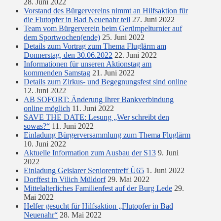
28. Juni 2022
Vorstand des Bürgervereins nimmt an Hilfsaktion für
die Flutopfer in Bad Neuenahr teil
27. Juni 2022
Team vom Bürgerverein beim Gerümpelturnier auf
dem Sportwochen(ende)
25. Juni 2022
Details zum Vortrag zum Thema Fluglärm am
Donnerstag, den 30.06.2022
22. Juni 2022
Informationen für unseren Aktionstag am
kommenden Samstag
21. Juni 2022
Details zum Zirkus- und Begegnungsfest sind online
12. Juni 2022
AB SOFORT: Änderung Ihrer Bankverbindung
online möglich
11. Juni 2022
SAVE THE DATE: Lesung „Wer schreibt den
sowas?“
11. Juni 2022
Einladung Bürgerversammlung zum Thema Fluglärm
10. Juni 2022
Aktuelle Information zum Ausbau der S13
9. Juni
2022
Einladung Geislarer Seniorentreff Ü65
1. Juni 2022
Dorffest in Vilich Müldorf
29. Mai 2022
Mittelalterliches Familienfest auf der Burg Lede
29.
Mai 2022
Helfer gesucht für Hilfsaktion „Flutopfer in Bad
Neuenahr“
28. Mai 2022