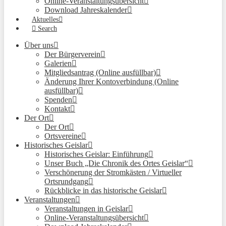
Online-Veranstaltungsübersicht
Download Jahreskalender
Aktuelles
Search
Über uns
Der Bürgerverein
Galerien
Mitgliedsantrag (Online ausfüllbar)
Änderung Ihrer Kontoverbindung (Online
ausfüllbar)
Spenden
Kontakt
Der Ort
Der Ort
Ortsvereine
Historisches Geislar
Historisches Geislar: Einführung
Unser Buch „Die Chronik des Ortes Geislar“
Verschönerung der Stromkästen / Virtueller
Ortsrundgang
Rückblicke in das historische Geislar
Veranstaltungen
Veranstaltungen in Geislar
Online-Veranstaltungsübersicht