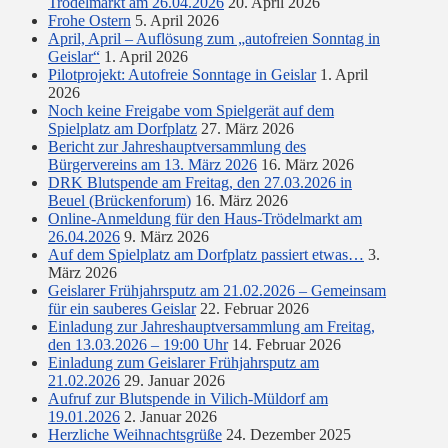
Trödelmarkt am 26.04.2026
20. April 2026
Frohe Ostern
5. April 2026
April, April – Auflösung zum „autofreien Sonntag in
Geislar“
1. April 2026
Pilotprojekt: Autofreie Sonntage in Geislar
1. April
2026
Noch keine Freigabe vom Spielgerät auf dem
Spielplatz am Dorfplatz
27. März 2026
Bericht zur Jahreshauptversammlung des
Bürgervereins am 13. März 2026
16. März 2026
DRK Blutspende am Freitag, den 27.03.2026 in
Beuel (Brückenforum)
16. März 2026
Online-Anmeldung für den Haus-Trödelmarkt am
26.04.2026
9. März 2026
Auf dem Spielplatz am Dorfplatz passiert etwas…
3.
März 2026
Geislarer Frühjahrsputz am 21.02.2026 – Gemeinsam
für ein sauberes Geislar
22. Februar 2026
Einladung zur Jahreshauptversammlung am Freitag,
den 13.03.2026 – 19:00 Uhr
14. Februar 2026
Einladung zum Geislarer Frühjahrsputz am
21.02.2026
29. Januar 2026
Aufruf zur Blutspende in Vilich-Müldorf am
19.01.2026
2. Januar 2026
Herzliche Weihnachtsgrüße
24. Dezember 2025