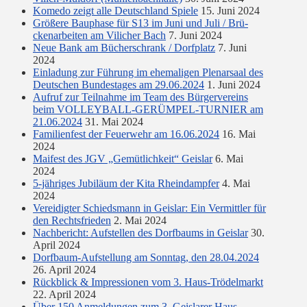
Komedo zeigt alle Deutschland Spiele
15. Juni 2024
Größere Bauphase für S13 im Juni und Juli / Brü­
cken­ar­bei­ten am Vi­li­cher Bach
7. Juni 2024
Neue Bank am Bücherschrank / Dorfplatz
7. Juni
2024
Einladung zur Führung im ehemaligen Plenarsaal des
Deutschen Bundestages am 29.06.2024
1. Juni 2024
Aufruf zur Teilnahme im Team des Bürgervereins
beim VOLLEYBALL-GERÜMPEL-TURNIER am
21.06.2024
31. Mai 2024
Familienfest der Feuerwehr am 16.06.2024
16. Mai
2024
Maifest des JGV „Gemütlichkeit“ Geislar
6. Mai
2024
5-jähriges Jubiläum der Kita Rheindampfer
4. Mai
2024
Vereidigter Schiedsmann in Geislar: Ein Vermittler für
den Rechtsfrieden
2. Mai 2024
Nachbericht: Aufstellen des Dorfbaums in Geislar
30.
April 2024
Dorfbaum-Aufstellung am Sonntag, den 28.04.2024
26. April 2024
Rückblick & Impressionen vom 3. Haus-Trödelmarkt
22. April 2024
Über 150 Anmeldungen zum 3. Geislarer Haus-