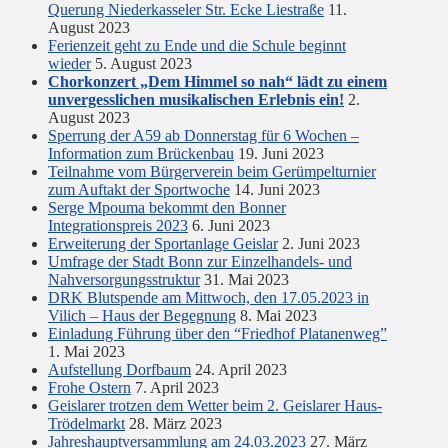
Querung Niederkasseler Str. Ecke Liestraße
11.
August 2023
Ferienzeit geht zu Ende und die Schule beginnt
wieder
5. August 2023
Chorkonzert „Dem Himmel so nah“ lädt zu einem
unvergesslichen musikalischen Erlebnis ein!
2.
August 2023
Sperrung der A59 ab Donnerstag für 6 Wochen –
Information zum Brückenbau
19. Juni 2023
Teilnahme vom Bürgerverein beim Gerümpelturnier
zum Auftakt der Sportwoche
14. Juni 2023
Serge Mpouma bekommt den Bonner
Integrationspreis 2023
6. Juni 2023
Erweiterung der Sportanlage Geislar
2. Juni 2023
Umfrage der Stadt Bonn zur Einzelhandels- und
Nahversorgungsstruktur
31. Mai 2023
DRK Blutspende am Mittwoch, den 17.05.2023 in
Vilich – Haus der Begegnung
8. Mai 2023
Einladung Führung über den “Friedhof Platanenweg”
1. Mai 2023
Aufstellung Dorfbaum
24. April 2023
Frohe Ostern
7. April 2023
Geislarer trotzen dem Wetter beim 2. Geislarer Haus-
Trödelmarkt
28. März 2023
Jahreshauptversammlung am 24.03.2023
27. März