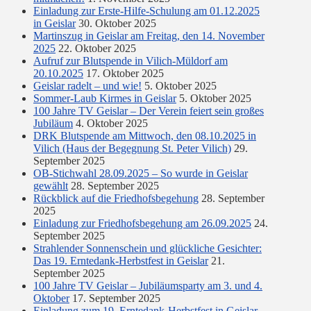
Einladung zur Erste-Hilfe-Schulung am 01.12.2025
in Geislar
30. Oktober 2025
Martinszug in Geislar am Freitag, den 14. November
2025
22. Oktober 2025
Aufruf zur Blutspende in Vilich-Müldorf am
20.10.2025
17. Oktober 2025
Geislar radelt – und wie!
5. Oktober 2025
Sommer-Laub Kirmes in Geislar
5. Oktober 2025
100 Jahre TV Geislar – Der Verein feiert sein großes
Jubiläum
4. Oktober 2025
DRK Blutspende am Mittwoch, den 08.10.2025 in
Vilich (Haus der Begegnung St. Peter Vilich)
29.
September 2025
OB-Stichwahl 28.09.2025 – So wurde in Geislar
gewählt
28. September 2025
Rückblick auf die Friedhofsbegehung
28. September
2025
Einladung zur Friedhofsbegehung am 26.09.2025
24.
September 2025
Strahlender Sonnenschein und glückliche Gesichter:
Das 19. Erntedank-Herbstfest in Geislar
21.
September 2025
100 Jahre TV Geislar – Jubiläumsparty am 3. und 4.
Oktober
17. September 2025
Einladung zum 19. Erntedank-Herbstfest in Geislar