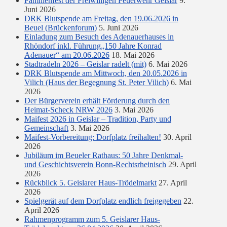
Familienfest der Freiwilligen Feuerwehr Geislar
9.
Juni 2026
DRK Blutspende am Freitag, den 19.06.2026 in
Beuel (Brückenforum)
5. Juni 2026
Einladung zum Besuch des Adenauerhauses in
Rhöndorf inkl. Führung„150 Jahre Konrad
Adenauer“ am 20.06.2026
18. Mai 2026
Stadtradeln 2026 – Geislar radelt (mit)
6. Mai 2026
DRK Blutspende am Mittwoch, den 20.05.2026 in
Vilich (Haus der Begegnung St. Peter Vilich)
6. Mai
2026
Der Bürgerverein erhält Förderung durch den
Heimat-Scheck NRW 2026
3. Mai 2026
Maifest 2026 in Geislar – Tradition, Party und
Gemeinschaft
3. Mai 2026
Maifest-Vorbereitung: Dorfplatz freihalten!
30. April
2026
Jubiläum im Beueler Rathaus: 50 Jahre Denkmal-
und Geschichtsverein Bonn-Rechtsrheinisch
29. April
2026
Rückblick 5. Geislarer Haus-Trödelmarkt
27. April
2026
Spielgerät auf dem Dorfplatz endlich freigegeben
22.
April 2026
Rahmenprogramm zum 5. Geislarer Haus-