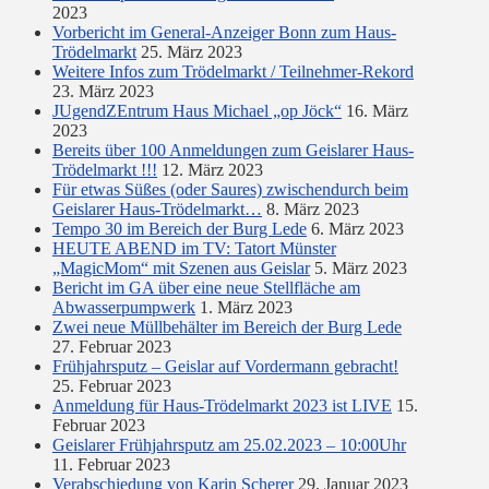
2023
Vorbericht im General-Anzeiger Bonn zum Haus-
Trödelmarkt
25. März 2023
Weitere Infos zum Trödelmarkt / Teilnehmer-Rekord
23. März 2023
JUgendZEntrum Haus Michael „op Jöck“
16. März
2023
Bereits über 100 Anmeldungen zum Geislarer Haus-
Trödelmarkt !!!
12. März 2023
Für etwas Süßes (oder Saures) zwischendurch beim
Geislarer Haus-Trödelmarkt…
8. März 2023
Tempo 30 im Bereich der Burg Lede
6. März 2023
HEUTE ABEND im TV: Tatort Münster
„MagicMom“ mit Szenen aus Geislar
5. März 2023
Bericht im GA über eine neue Stellfläche am
Abwasserpumpwerk
1. März 2023
Zwei neue Müllbehälter im Bereich der Burg Lede
27. Februar 2023
Frühjahrsputz – Geislar auf Vordermann gebracht!
25. Februar 2023
Anmeldung für Haus-Trödelmarkt 2023 ist LIVE
15.
Februar 2023
Geislarer Frühjahrsputz am 25.02.2023 – 10:00Uhr
11. Februar 2023
Verabschiedung von Karin Scherer
29. Januar 2023