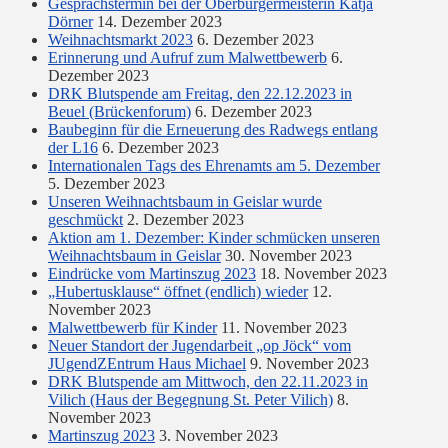
Gesprächstermin bei der Oberbürgermeisterin Katja
Dörner
14. Dezember 2023
Weihnachtsmarkt 2023
6. Dezember 2023
Erinnerung und Aufruf zum Malwettbewerb
6.
Dezember 2023
DRK Blutspende am Freitag, den 22.12.2023 in
Beuel (Brückenforum)
6. Dezember 2023
Baubeginn für die Erneuerung des Radwegs entlang
der L16
6. Dezember 2023
Internationalen Tags des Ehrenamts am 5. Dezember
5. Dezember 2023
Unseren Weihnachtsbaum in Geislar wurde
geschmückt
2. Dezember 2023
Aktion am 1. Dezember: Kinder schmücken unseren
Weihnachtsbaum in Geislar
30. November 2023
Eindrücke vom Martinszug 2023
18. November 2023
„Hubertusklause“ öffnet (endlich) wieder
12.
November 2023
Malwettbewerb für Kinder
11. November 2023
Neuer Standort der Jugendarbeit „op Jöck“ vom
JUgendZEntrum Haus Michael
9. November 2023
DRK Blutspende am Mittwoch, den 22.11.2023 in
Vilich (Haus der Begegnung St. Peter Vilich)
8.
November 2023
Martinszug 2023
3. November 2023