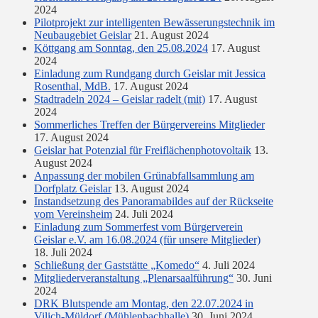
2024
Pilotprojekt zur intelligenten Bewässerungstechnik im
Neubaugebiet Geislar
21. August 2024
Köttgang am Sonntag, den 25.08.2024
17. August
2024
Einladung zum Rundgang durch Geislar mit Jessica
Rosenthal, MdB.
17. August 2024
Stadtradeln 2024 – Geislar radelt (mit)
17. August
2024
Sommerliches Treffen der Bürgervereins Mitglieder
17. August 2024
Geislar hat Potenzial für Freiflächenphotovoltaik
13.
August 2024
Anpassung der mobilen Grünabfallsammlung am
Dorfplatz Geislar
13. August 2024
Instandsetzung des Panoramabildes auf der Rückseite
vom Vereinsheim
24. Juli 2024
Einladung zum Sommerfest vom Bürgerverein
Geislar e.V. am 16.08.2024 (für unsere Mitglieder)
18. Juli 2024
Schließung der Gaststätte „Komedo“
4. Juli 2024
Mitgliederveranstaltung „Plenarsaalführung“
30. Juni
2024
DRK Blutspende am Montag, den 22.07.2024 in
Vilich-Müldorf (Mühlenbachhalle)
30. Juni 2024