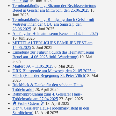
in Geislar
26. Juni 2025
Terminankündigung: Sitzung der Bezirksvertretung
Beuel in Geislar am Mittwoch, den 25.06.2025
18.
Juni 2025
Terminankündigung: Rundgang durch Geislar mit
Vertreter:innen der CDU am Samstag, den
28.06.2025
18. Juni 2025
Ausflug ins Heimatmuseum Beuel am 14. Juni 2025
16. Juni 2025
MITTELALTERLICHES FAMILIENFEST am
15.06.2025
5. Juni 2025
Einladung zur Führung durch das Heimatmuseum
Beuel am 14.06.2025 (inkl. Wanderung)
19. Mai
2025
Maifest 09. – 11.05.2025
8. Mai 2025
DRK Blutspende am Mittwoch, den 21.05.2025 in
Vilich (Haus der Begegnung St. Peter Vilich)
8. Mai
2025
Rückblick & Danke für den schönen Haus-
Trödelmarkt!
28. April 2025
Rahmenprogramm zum 4. Geislarer Haus-
Trödelmarkt am 27.04.2025
23. April 2025
🐣 Frohe Ostern 🐰
18. April 2025
Der 4. Geislarer Haus-Trödelmarkt steht in den
Startlöchern!
18. April 2025