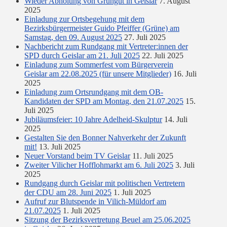
Wieder Abholung von Grüngut in Geislar
7. August
2025
Einladung zur Ortsbegehung mit dem
Bezirksbürgermeister Guido Pfeiffer (Grüne) am
Samstag, den 09. August 2025
27. Juli 2025
Nachbericht zum Rundgang mit Vertreter:innen der
SPD durch Geislar am 21. Juli 2025
22. Juli 2025
Einladung zum Sommerfest vom Bürgerverein
Geislar am 22.08.2025 (für unsere Mitglieder)
16. Juli
2025
Einladung zum Ortsrundgang mit dem OB-
Kandidaten der SPD am Montag, den 21.07.2025
15.
Juli 2025
Jubiläumsfeier: 10 Jahre Adelheid-Skulptur
14. Juli
2025
Gestalten Sie den Bonner Nahverkehr der Zukunft
mit!
13. Juli 2025
Neuer Vorstand beim TV Geislar
11. Juli 2025
Zweiter Vilicher Hofflohmarkt am 6. Juli 2025
3. Juli
2025
Rundgang durch Geislar mit politischen Vertretern
der CDU am 28. Juni 2025
1. Juli 2025
Aufruf zur Blutspende in Vilich-Müldorf am
21.07.2025
1. Juli 2025
Sitzung der Bezirksvertretung Beuel am 25.06.2025