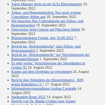
Tatort Münster dreht an der KiTa Rheindampfer
19.
September 2022
Zirkus- und Begegnungsfest: Nur noch wenige
Unterstützer fehlen uns
18. September 2022
Wir brauchen Ihre Unterstützung am Zirkus- und
Begegnungsfest
10. September 2022
Ortsvereine beim Umzug auf Pützchens Markt
10.
September 2022
Blutspendeaktion Freitag, den 16.09.2022
7.
September 2022
Bericht im „Bröckemännche“ zum Zirkus- und
Begegnungsfest
2. September 2022
Bericht im „Bröckemännche“ zur Verschönerung der
Bahnunterführung
1. September 2022
Es geht weiter: Verschönerung der Stromkästen in
Geislar XI
24. August 2022
Kasten auf dem Dorfplatz ist verschönert
24. August
2022
Bericht über Bahnlärm der Bürgerinitiative „BIN
gegen Bahnlärm e.V.“
17. August 2022
Informationsveranstaltung Ausbau Liestraße
14.
August 2022
Stadtradeln Bonn 2022
14. August 2022
Bericht von Dr. Martin Ueding zum Tunnel