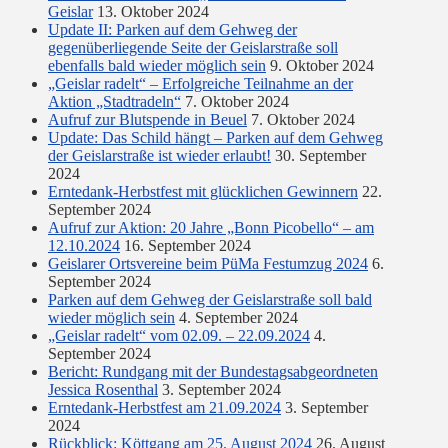
Geislar
13. Oktober 2024
Update II: Parken auf dem Gehweg der
gegenüberliegende Seite der Geislarstraße soll
ebenfalls bald wieder möglich sein
9. Oktober 2024
„Geislar radelt“ – Erfolgreiche Teilnahme an der
Aktion „Stadtradeln“
7. Oktober 2024
Aufruf zur Blutspende in Beuel
7. Oktober 2024
Update: Das Schild hängt – Parken auf dem Gehweg
der Geislarstraße ist wieder erlaubt!
30. September
2024
Erntedank-Herbstfest mit glücklichen Gewinnern
22.
September 2024
Aufruf zur Aktion: 20 Jahre „Bonn Picobello“ – am
12.10.2024
16. September 2024
Geislarer Ortsvereine beim PüMa Festumzug 2024
6.
September 2024
Parken auf dem Gehweg der Geislarstraße soll bald
wieder möglich sein
4. September 2024
„Geislar radelt“ vom 02.09. – 22.09.2024
4.
September 2024
Bericht: Rundgang mit der Bundestagsabgeordneten
Jessica Rosenthal
3. September 2024
Erntedank-Herbstfest am 21.09.2024
3. September
2024
Rückblick: Köttgang am 25. August 2024
26. August