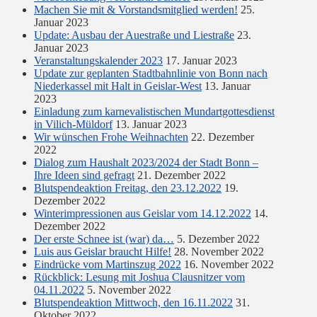
Machen Sie mit & Vorstandsmitglied werden!
25.
Januar 2023
Update: Ausbau der Auestraße und Liestraße
23.
Januar 2023
Veranstaltungskalender 2023
17. Januar 2023
Update zur geplanten Stadtbahnlinie von Bonn nach
Niederkassel mit Halt in Geislar-West
13. Januar
2023
Einladung zum karnevalistischen Mundartgottesdienst
in Vilich-Müldorf
13. Januar 2023
Wir wünschen Frohe Weihnachten
22. Dezember
2022
Dialog zum Haushalt 2023/2024 der Stadt Bonn –
Ihre Ideen sind gefragt
21. Dezember 2022
Blutspendeaktion Freitag, den 23.12.2022
19.
Dezember 2022
Winterimpressionen aus Geislar vom 14.12.2022
14.
Dezember 2022
Der erste Schnee ist (war) da…
5. Dezember 2022
Luis aus Geislar braucht Hilfe!
28. November 2022
Eindrücke vom Martinszug 2022
16. November 2022
Rückblick: Lesung mit Joshua Clausnitzer vom
04.11.2022
5. November 2022
Blutspendeaktion Mittwoch, den 16.11.2022
31.
Oktober 2022