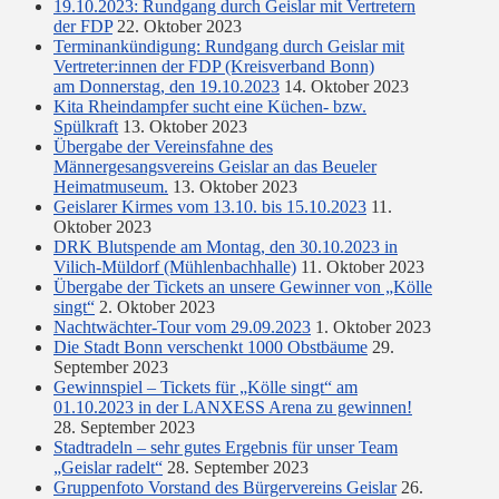
19.10.2023: Rundgang durch Geislar mit Vertretern
der FDP
22. Oktober 2023
Terminankündigung: Rundgang durch Geislar mit
Vertreter:innen der FDP (Kreisverband Bonn)
am Donnerstag, den 19.10.2023
14. Oktober 2023
Kita Rheindampfer sucht eine Küchen- bzw.
Spülkraft
13. Oktober 2023
Übergabe der Vereinsfahne des
Männergesangsvereins Geislar an das Beueler
Heimatmuseum.
13. Oktober 2023
Geislarer Kirmes vom 13.10. bis 15.10.2023
11.
Oktober 2023
DRK Blutspende am Montag, den 30.10.2023 in
Vilich-Müldorf (Mühlenbachhalle)
11. Oktober 2023
Übergabe der Tickets an unsere Gewinner von „Kölle
singt“
2. Oktober 2023
Nachtwächter-Tour vom 29.09.2023
1. Oktober 2023
Die Stadt Bonn verschenkt 1000 Obstbäume
29.
September 2023
Gewinnspiel – Tickets für „Kölle singt“ am
01.10.2023 in der LANXESS Arena zu gewinnen!
28. September 2023
Stadtradeln – sehr gutes Ergebnis für unser Team
„Geislar radelt“
28. September 2023
Gruppenfoto Vorstand des Bürgervereins Geislar
26.