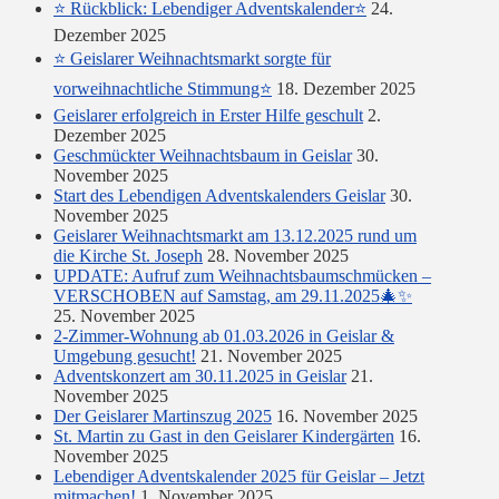
⭐ Rückblick: Lebendiger Adventskalender⭐
24.
Dezember 2025
⭐ Geislarer Weihnachtsmarkt sorgte für
vorweihnachtliche Stimmung⭐
18. Dezember 2025
Geislarer erfolgreich in Erster Hilfe geschult
2.
Dezember 2025
Geschmückter Weihnachtsbaum in Geislar
30.
November 2025
Start des Lebendigen Adventskalenders Geislar
30.
November 2025
Geislarer Weihnachtsmarkt am 13.12.2025 rund um
die Kirche St. Joseph
28. November 2025
UPDATE: Aufruf zum Weihnachtsbaumschmücken –
VERSCHOBEN auf Samstag, am 29.11.2025🎄✨
25. November 2025
2-Zimmer-Wohnung ab 01.03.2026 in Geislar &
Umgebung gesucht!
21. November 2025
Adventskonzert am 30.11.2025 in Geislar
21.
November 2025
Der Geislarer Martinszug 2025
16. November 2025
St. Martin zu Gast in den Geislarer Kindergärten
16.
November 2025
Lebendiger Adventskalender 2025 für Geislar – Jetzt
mitmachen!
1. November 2025