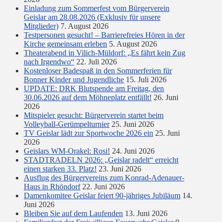
Einladung zum Sommerfest vom Bürgerverein
Geislar am 28.08.2026 (Exklusiv für unsere
Mitglieder)
7. August 2026
Testpersonen gesucht! – Barrierefreies Hören in der
Kirche gemeinsam erleben
5. August 2026
Theaterabend in Vilich-Müldorf: „Es fährt kein Zug
nach Irgendwo“
22. Juli 2026
Kostenloser Badespaß in den Sommerferien für
Bonner Kinder und Jugendliche
15. Juli 2026
UPDATE: DRK Blutspende am Freitag, den
30.06.2026 auf dem Möhneplatz entfällt!
26. Juni
2026
Mitspieler gesucht: Bürgerverein startet beim
Volleyball-Gerümpelturnier
25. Juni 2026
TV Geislar lädt zur Sportwoche 2026 ein
25. Juni
2026
Geislars WM-Orakel: Rosi!
24. Juni 2026
STADTRADELN 2026: „Geislar radelt“ erreicht
einen starken 33. Platz!
23. Juni 2026
Ausflug des Bürgervereins zum Konrad-Adenauer-
Haus in Rhöndorf
22. Juni 2026
Damenkomitee Geislar feiert 90-jähriges Jubiläum
14.
Juni 2026
Bleiben Sie auf dem Laufenden
13. Juni 2026