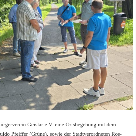
ürgerverein Geislar e.V. eine Ortsbegehung mit dem
ido Pfeiffer (Grüne), sowie der Stadtverordneten Ros-