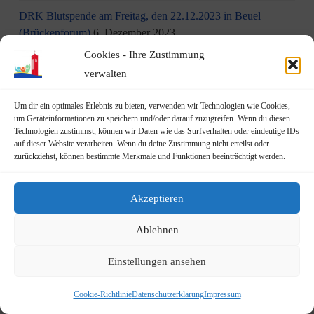
DRK Blutspende am Freitag, den 22.12.2023 in Beuel
(Brückenforum)
6. Dezember 2023
Cookies - Ihre Zustimmung
Baubeginn für die Erneuerung des Radwegs entlang der L16
verwalten
6. Dezember 2023
Um dir ein optimales Erlebnis zu bieten, verwenden wir Technologien wie Cookies,
Internationalen Tags des Ehrenamts am 5. Dezember
5.
um Geräteinformationen zu speichern und/oder darauf zuzugreifen. Wenn du diesen
Dezember 2023
Technologien zustimmst, können wir Daten wie das Surfverhalten oder eindeutige IDs
auf dieser Website verarbeiten. Wenn du deine Zustimmung nicht erteilst oder
zurückziehst, können bestimmte Merkmale und Funktionen beeinträchtigt werden.
Unseren Weihnachtsbaum in Geislar wurde geschmückt
2.
Dezember 2023
Akzeptieren
Aktion am 1. Dezember: Kinder schmücken unseren
Weihnachtsbaum in Geislar
30. November 2023
Ablehnen
Eindrücke vom Martinszug 2023
18. November 2023
Einstellungen ansehen
„Hubertusklause“ öffnet (endlich) wieder
12. November 2023
Cookie-Richtlinie
Datenschutzerklärung
Impressum