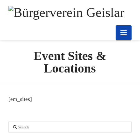
Nav
Event Sites &
Locations
[em_sites]
Search