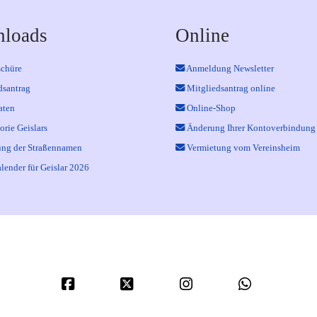
loads
Online
schüre
Anmeldung Newsletter
dsantrag
Mitgliedsantrag online
aten
Online-Shop
orie Geislars
Änderung Ihrer Kontoverbindung
ng der Straßennamen
Vermietung vom Vereinsheim
lender für Geislar 2026