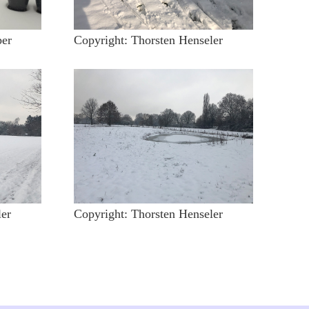
ber
Copyright: Thorsten Henseler
ler
Copyright: Thorsten Henseler