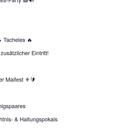
🔥 Tacheles 🔥
usätzlicher Eintritt!
r Maifest ⚜️🔰
nigspaares
tnis- & Haltungspokals