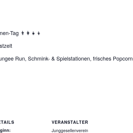
en-Tag 👨‍👩‍👧‍👦
stzelt
Bungee Run, Schmink- & Spielstationen, frisches Popcor
ETAILS
VERANSTALTER
ginn:
Junggesellenverein