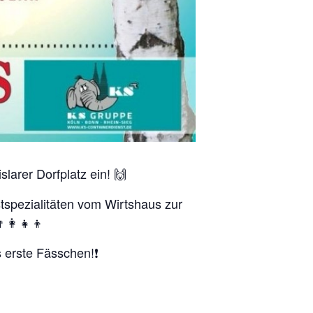
larer Dorfplatz ein! 🙌
tspezialitäten vom Wirtshaus zur
👩‍👧‍👦
 erste Fässchen!❗